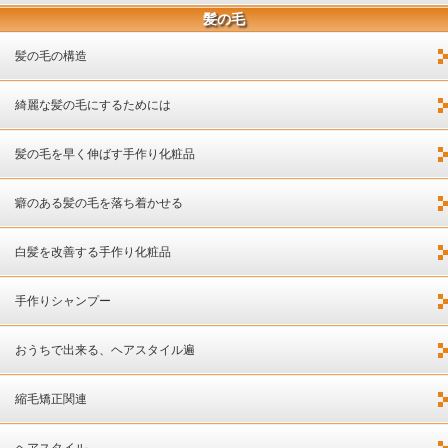
髪の毛
髪の毛の構造
綺麗な髪の毛にするためには
髪の毛を早く伸ばす手作り化粧品
癖のある髪の毛を落ち着かせる
白髪を改善する手作り化粧品
手作りシャンプー
おうちで出来る、ヘアスタイル遍
縮毛矯正関連
ヘアスタイル