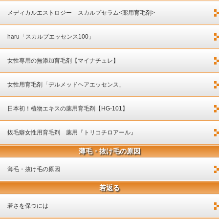
メディカルエストロジー スカルプセラム<薬用育毛剤>
haru「スカルプエッセンス100」
女性専用の無添加育毛剤【マイナチュレ】
女性用育毛剤「デルメッドヘアエッセンス」
日本初！植物エキスの薬用育毛剤【HG-101】
抜毛癖女性用育毛剤 薬用『トリコチロアール』
薄毛・抜け毛の原因
薄毛・抜け毛の原因
若返る
若さを保つには