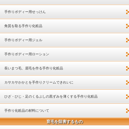
手作りボディー用せっけん
角質を取る手作り化粧品
手作りボディー用ジェル
手作りボディー用ローション
長いまつ毛、眉毛を作る手作り化粧品
カサカサかかとを手作りクリームできれいに
ひざ・ひじ・足のくるぶしの黒ずみを薄くする手作り化粧品
手作り化粧品の材料について
育毛を阻害するもの