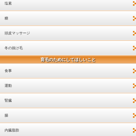
塩素
糖
頭皮マッサージ
冬の抜け毛
育毛のためにしてほしいこと
食事
運動
腎臓
腸
内臓脂肪