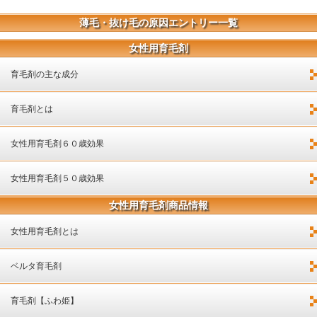
薄毛・抜け毛の原因エントリー一覧
女性用育毛剤
育毛剤の主な成分
育毛剤とは
女性用育毛剤６０歳効果
女性用育毛剤５０歳効果
女性用育毛剤商品情報
女性用育毛剤とは
ベルタ育毛剤
育毛剤【ふわ姫】