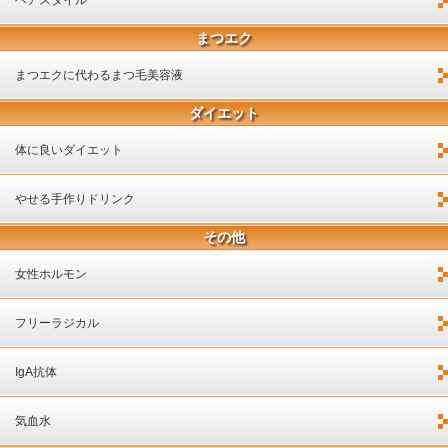
まつエク
まつエクに代わるまつ毛美容液
ダイエット
体に良いダイエット
やせる手作りドリンク
その他
女性ホルモン
フリーラジカル
IgA抗体
気血水