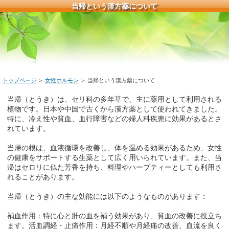
当帰という漢方薬について
トップページ
＞
女性ホルモン
＞ 当帰という漢方薬について
当帰（とうき）は、セリ科の多年草で、主に薬用として利用される
植物です。日本や中国で古くから漢方薬として使われてきました。
特に、冷え性や貧血、血行障害などの婦人科疾患に効果があるとさ
れています。
当帰の根は、血液循環を改善し、体を温める効果があるため、女性
の健康をサポートする生薬として広く用いられています。また、当
帰はセロリに似た芳香を持ち、料理やハーブティーとしても利用さ
れることがあります。
当帰（とうき）の主な効能には以下のようなものがあります：
補血作用：特に心と肝の血を補う効果があり、貧血の改善に役立ち
ます。活血調経・止痛作用：月経不順や月経痛の改善、血流を良く